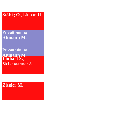
Stöbig O.
, Linhart H.
Privattraining
Altmann M.
Privattraining
Altmann M.
Linhart S.
,
Siebengartner A.
Ziegler M.